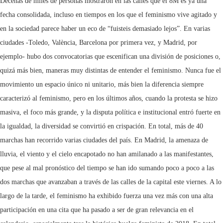
Decenas de miles de personas mostraron en las calles que el 8M es ya una
fecha consolidada, incluso en tiempos en los que el feminismo vive agitado y
en la sociedad parece haber un eco de “fuisteis demasiado lejos”. En varias
ciudades -Toledo, València, Barcelona por primera vez, y Madrid, por
ejemplo- hubo dos convocatorias que escenifican una división de posiciones o,
quizá más bien, maneras muy distintas de entender el feminismo. Nunca fue el
movimiento un espacio único ni unitario, más bien la diferencia siempre
caracterizó al feminismo, pero en los últimos años, cuando la protesta se hizo
masiva, el foco más grande, y la disputa política e institucional entró fuerte en
la igualdad, la diversidad se convirtió en crispación. En total, más de 40
marchas han recorrido varias ciudades del país. En Madrid, la amenaza de
lluvia, el viento y el cielo encapotado no han amilanado a las manifestantes,
que pese al mal pronóstico del tiempo se han ido sumando poco a poco a las
dos marchas que avanzaban a través de las calles de la capital este viernes. A lo
largo de la tarde, el feminismo ha exhibido fuerza una vez más con una alta
participación en una cita que ha pasado a ser de gran relevancia en el