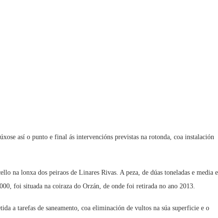
xose así o punto e final ás intervencións previstas na rotonda, coa instalación
llo na lonxa dos peiraos de Linares Rivas. A peza, de dúas toneladas e media e
000, foi situada na coiraza do Orzán, de onde foi retirada no ano 2013.
da a tarefas de saneamento, coa eliminación de vultos na súa superficie e o