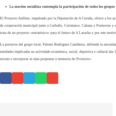
La moción socialista contempla la participación de todos los grupos p
El Proyecto Anllóns, impulsado por la Diputación de A Coruña, ofrece a los ayu
de cooperación municipal junto a Carballo, Coristanco, Cabana y Ponteceso y en
trata de un proyecto «estratéxico» para el futuro de A Laracha y por este motiv
La portavoz del grupo local, Palomi Rodríguez Castiñeira, defiende la necesida
entidades implicadas na actividade económica, social, deportiva e cultural das
sociais e incorporar as súas propostas á memoria do Proxecto».