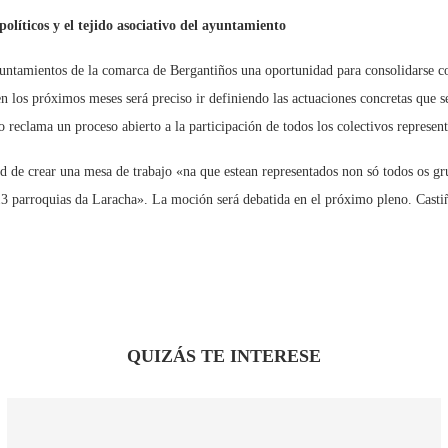
olíticos y el tejido asociativo del ayuntamiento
ntamientos de la comarca de Bergantiños una oportunidad para consolidarse como
 los próximos meses será preciso ir definiendo las actuaciones concretas que se
o reclama un proceso abierto a la participación de todos los colectivos represen
d de crear una mesa de trabajo «na que estean representados non só todos os gru
 13 parroquias da Laracha». La moción será debatida en el próximo pleno. Castiñ
QUIZÁS TE INTERESE