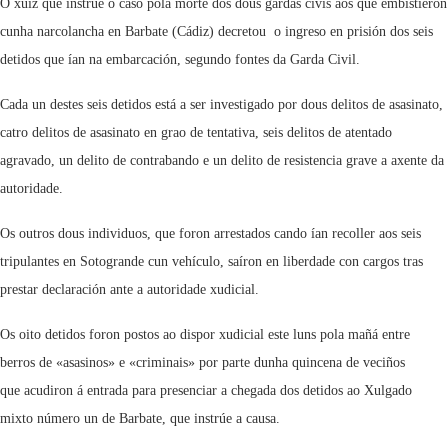
O xuíz que instrúe o caso pola morte dos dous gardas civís aos que embistieron
cunha narcolancha en Barbate (Cádiz) decretou o ingreso en prisión dos seis
detidos que ían na embarcación, segundo fontes da Garda Civil.
Cada un destes seis detidos está a ser investigado por dous delitos de asasinato,
catro delitos de asasinato en grao de tentativa, seis delitos de atentado
agravado, un delito de contrabando e un delito de resistencia grave a axente da
autoridade.
Os outros dous individuos, que foron arrestados cando ían recoller aos seis
tripulantes en Sotogrande cun vehículo, saíron en liberdade con cargos tras
prestar declaración ante a autoridade xudicial.
Os oito detidos foron postos ao dispor xudicial este luns pola mañá entre
berros de «asasinos» e «criminais» por parte dunha quincena de veciños
que acudiron á entrada para presenciar a chegada dos detidos ao Xulgado
mixto número un de Barbate, que instrúe a causa.