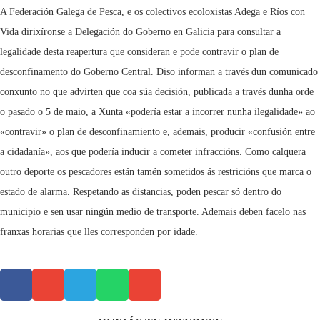
A Federación Galega de Pesca, e os colectivos ecoloxistas Adega e Ríos con
Vida dirixíronse a Delegación do Goberno en Galicia para consultar a
legalidade desta reapertura que consideran e pode contravir o plan de
desconfinamento do Goberno Central. Diso informan a través dun comunicado
conxunto no que advirten que coa súa decisión, publicada a través dunha orde
o pasado o 5 de maio, a Xunta «podería estar a incorrer nunha ilegalidade» ao
«contravir» o plan de desconfinamiento e, ademais, producir «confusión entre
a cidadanía», aos que podería inducir a cometer infraccións. Como calquera
outro deporte os pescadores están tamén sometidos ás restricións que marca o
estado de alarma. Respetando as distancias, poden pescar só dentro do
municipio e sen usar ningún medio de transporte. Ademais deben facelo nas
franxas horarias que lles corresponden por idade.