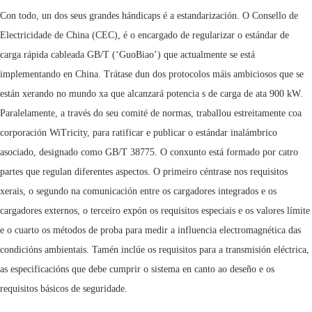
Con todo, un dos seus grandes hándicaps é a estandarización. O Consello de
Electricidade de China (CEC), é o encargado de regularizar o estándar de
carga rápida cableada GB/T (‘GuoBiao’) que actualmente se está
implementando en China. Trátase dun dos protocolos máis ambiciosos que se
están xerando no mundo xa que alcanzará potencia s de carga de ata 900 kW.
Paralelamente, a través do seu comité de normas, traballou estreitamente coa
corporación WiTricity, para ratificar e publicar o estándar inalámbrico
asociado, designado como GB/T 38775. O conxunto está formado por catro
partes que regulan diferentes aspectos. O primeiro céntrase nos requisitos
xerais, o segundo na comunicación entre os cargadores integrados e os
cargadores externos, o terceiro expón os requisitos especiais e os valores límite
e o cuarto os métodos de proba para medir a influencia electromagnética das
condicións ambientais. Tamén inclúe os requisitos para a transmisión eléctrica,
as especificacións que debe cumprir o sistema en canto ao deseño e os
requisitos básicos de seguridade.