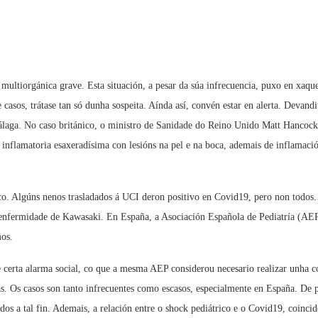
multiorgánica grave. Esta situación, a pesar da súa infrecuencia, puxo en xaqu
asos, trátase tan só dunha sospeita. Aínda así, convén estar en alerta. Devandi
laga. No caso británico, o ministro de Sanidade do Reino Unido Matt Hancoc
nflamatoria esaxeradísima con lesións na pel e na boca, ademais de inflamació
co. Algúns nenos trasladados á UCI deron positivo en Covid19, pero non todos. 
 enfermidade de Kawasaki. En España, a Asociación Española de Pediatría (AEP)
mos.
certa alarma social, co que a mesma AEP considerou necesario realizar unha co
Os casos son tanto infrecuentes como escasos, especialmente en España. De pro
os a tal fin. Ademais, a relación entre o shock pediátrico e o Covid19, coinci