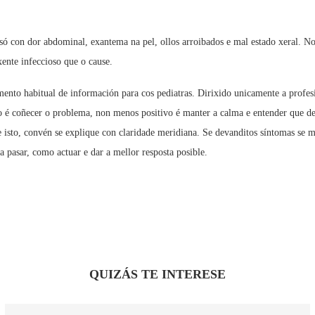
 só con dor abdominal, exantema na pel, ollos arroibados e mal estado xeral. N
xente infeccioso que o cause.
mento habitual de información para cos pediatras. Dirixido unicamente a profesi
bo é coñecer o problema, non menos positivo é manter a calma e entender que d
 isto, convén se explique con claridade meridiana. Se devanditos síntomas se m
a pasar, como actuar e dar a mellor resposta posible.
QUIZÁS TE INTERESE