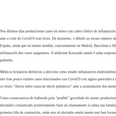
Nos últimos días producíronse casos en nenos cun cadro clínico de inflamación 
ante a crise do Covid19 eran leves. De momento, e debido ao escaso número de c
España, aínda que en menor medida, concretamente en Madrid, Barcelona e Má
inflamación dos vasos sanguíneos. A síndrome Kawasaki tamén é unha resposta i
pulmóns.
Médicos británicos definiron a afección como estado inflamatorio multisistémi
isto fose pouco existen casos relacionados con Covid19 con signos parecidos á
co título “Alerta sobre casos de shock pediátrico” ante a acumulación dos mes
Como consecuencia do balbordo pola “posible” gravidade do asunto produciuse 
devandito comunicado primeiramente faise un chamamento á calma nas familias. 
primeira liña de contención, están non só alertados senón tamén moi ben formad