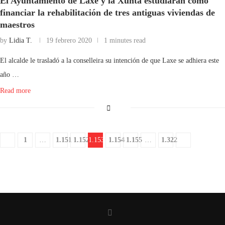
El Ayuntamiento de Laxe y la Xunta estudiarán cómo
financiar la rehabilitación de tres antiguas viviendas de
maestros
by
Lidia T.
19 febrero 2020
1 minutes read
El alcalde le trasladó a la conselleira su intención de que Laxe se adhiera este
año …
Read more
1
…
1.151
1.152
1.153
1.154
1.155
…
1.322