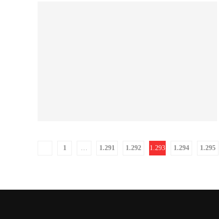
1
…
1.291
1.292
1.293
1.294
1.295