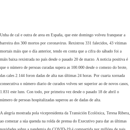
Unha de cal e outra de area en España, que este domingo volveu franquear a
barreira dos 300 mortos por coronavirus. Rexistrou 331 falecidos, 43 vítimas
mortais máis que o día anterior, tendo en conta que a cifra do sábado foi a
máis baixa rexistrada no país desde o pasado 20 de marzo. A noticia positiva é
que o número de persoas curadas supera as 100.000 desde o comezo do brote,
das cales 2.144 foron dadas de alta nas últimas 24 horas. Por cuarta xornada
consecutiva o número diario de curados volveu ser superior ao de novos casos,
1.831 este luns. Con todo, por primeira vez desde o pasado 18 de abril o
número de persoas hospitalizadas superou ao de dadas de alta.
A alegría mostrada pola vicepresidenta da Transición Ecolóxica, Teresa Ribera,
ao comezar a súa quenda na rolda de prensa do Executivo para dar as últimas
novidades sobre a pandemia do COVID-19 é compartida por millóns de pais