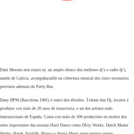
Dani Moreno non estará só, un amplo elenco dos mellores dj’s e radio dj’s,
tamén de Galicia, acompañaranlle na cobertura musical dos cinco escenarios
previstos ademais do Party-Bus.
Dany BPM (Barcelona 1981) é outro dos elixidos. Trátase dun Dj, locutor e
produtor con máis de 20 anos de traxectoria, e un dos artistas máis
internacionais de España. Conta con máis de 300 producións en moitos dos
selos importantes das escenas Hard Dance como DIrty Workz, Dutch Master
Works, Harsh, Foolidh, Blanco y Negro Music entre moitos outros.