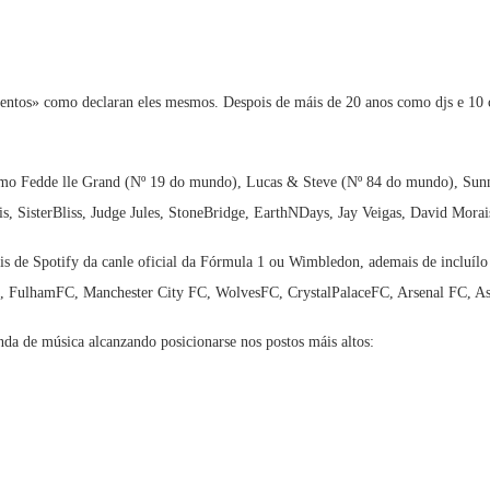
entos» como declaran eles mesmos. Despois de máis de 20 anos como djs e 10 
es como Fedde lle Grand (Nº 19 do mundo), Lucas & Steve (Nº 84 do mundo), S
, SisterBliss, Judge Jules, StoneBridge, EarthNDays, Jay Veigas, David Morais
ciais de Spotify da canle oficial da Fórmula 1 ou Wimbledon, ademais de inclu
, FulhamFC, Manchester City FC, WolvesFC, CrystalPalaceFC, Arsenal FC, As
nda de música alcanzando posicionarse nos postos máis altos: