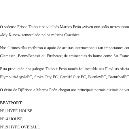
O sadense Frisco Taibo e os vilalbés Marcos Peón «viven nun soño nestes mom
«My Kisses» remezclado polos míticos Crazibiza.
Nos últimos días recibiron o apoio de artistas internacionais tan important
Clamasen, BennyBenassi ou Firebeatz; de eminencias do house como Sir Francis
Esta produción dos galegos Taibo e Peón tamén foi incluída nas Playlists ofi
PlymouthArgyleFC, Stoke City FC, Cardiff City FC, BurnleyFC, BrentfordFC
O éxito de DjFrisco e Marcos Peón chegou aos principais portais dixitais de ve
BEATPORT:
Nº1 HYPE HOUSE
Nº14 HOUSE
Nº19 HYPE OVERALL