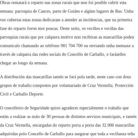
Obras rematará o reparto nas zonas rurais que non foi posible cubrir esta
semana: parroquia de Cances, parte de Goiáns e algúns lugares de Rus. Unha
vez cubertas estas zonas dedicarase a atender as incidencias, que na primeira
fase do reparto foron moi poucas. Deste xeito, os veciños e veciñas das
parroquias rurais que por calquera motivo non recibiran as mascarillas poden
comunicalo chamando ao teléfono 981 704 700 ou enviando unha mensaxe a
través de calquera das redes sociais do Concello de Carballo, e faráselles
chegar ao longo da semana.
A distribución das mascarillas tamén se fará pola tarde, neste caso con dous
grupos de traballo compostos por voluntariado de Cruz Vermella, Protección
Civil e Carballo Deporte.
O concelleiro de Seguridade quixo agradecer especialmente o traballo que
están a realizar as máis de 30 persoas de distintos servizos municipais, e tamén
da Cruz Vermella, encargadas do reparto porta a porta das 32.000 mascarillas
adquiridas polo Concello de Carballo para asegurar que toda a veciñanza teña