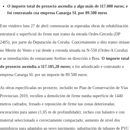
O importe total do proxecto ascendía a algo máis de 117.000 euros; e
foi contratado coa empresa Canarga SL por 89.500 euros
Este vindeiro luns 27 de abril comenzarán as esperadas obras de rehabilitación
estrutural e superficial do firme nun tramo da estrada Ordes-Cerceda (DP
2405), por parte da Deputación da Coruña. Concretamente o dito tramo sitúase
no Mesón do Vento e vai dende a rotonda situada na N-550 (Ordes-A Coruña)
e as inmediacións do restaurante Avelino en dirección á Brea.
O importe total
do proxecto ascendía a 117.105,28 euros;
e foi adxudicado e contratado a
empresa Canarga SL por un importe de 89.500 euros.
As obras especificadas no proxecto, incluído no Plan de Conservación de Vías
Provinciais 2019, recollen a demolición de firme nunha superficie de 1440
metros cadrados; fresado e reposición de firme nas zonas deterioradas;
escavacións para saneo (1,05 m de profundidade); recheo con balastro e con
material seleccionado e correctamente compactado; aumento de nivel dos
sumidoiros para adaptalos ao novo pavimento, substitución de tubaxes de PVC