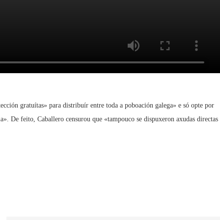
ción gratuítas» para distribuír entre toda a poboación galega» e só opte por
ia». De feito, Caballero censurou que «tampouco se dispuxeron axudas directas