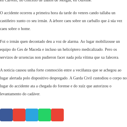
en Calvelo, no concello de Baños de Molgas, en Ourense.
O accidente ocorreu a primeira hora da tarde do venres cando tallaba un
castiñeiro xunto co seu irmán. A árbore caeu sobre un carballo que á súa vez
caeu sobre o home.
Foi o irmán quen decontado deu a voz de alarma. Ao lugar mobilizouse un
equipo do Ges de Maceda e incluso un helicóptero medicalizado. Pero os
servizos de urxencias non pudieron facer nada pola vítima que xa falecera.
A noticia causou unha forte conmoción entre a veciñanza que se achegou ao
lugar alertada polo dispositivo despregado. A Garda Civil custodiou o corpo no
lugar do accidente ata a chegada do forense e do xuíz que autorizou o
levantamento do cadáver.