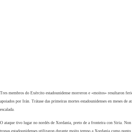
Tres membros do Exército estadounidense morreron e «moitos» resultaron ferid
apoiados por Irán. Trátase das primeiras mortes estadounidenses en meses de at
escalada.
O ataque tivo lugar no nordés de Xordania, preto de a fronteira con Siria. Non 
tropas estadounidenses utilizaron durante moito tempo a Xordania como punto d