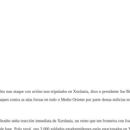
os nun ataque con avións non tripulados en Xordania, dixo o presidente Joe B
aques contra as súas forzas en todo o Medio Oriente por parte destas milicias 
houbo unha reacción inmediata de Xordania, un reino que ten fronteira con Iraq, 
e base. Polo xeral, uns 3.000 soldados estadounidenses están estacionados en 