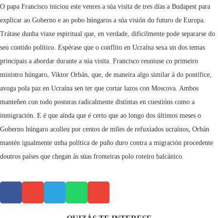
O papa Francisco iniciou este venres a súa visita de tres días a Budapest para
explicar ao Goberno e ao pobo húngaros a súa visión do futuro de Europa.
Trátase dunha viaxe espiritual que, en verdade, dificilmente pode separarse do
seu contido político. Espérase que o conflito en Ucraína sexa un dos temas
principais a abordar durante a súa visita. Francisco reuniuse co primeiro
ministro húngaro, Viktor Orbán, que, de maneira algo similar á do pontífice,
avoga pola paz en Ucraína sen ter que cortar lazos con Moscova. Ambos
manteñen con todo posturas radicalmente distintas en cuestións como a
inmigración. E é que aínda que é certo que ao longo dos últimos meses o
Goberno húngaro acolleu por centos de miles de refuxiados ucraínos, Orbán
mantén igualmente unha política de puño duro contra a migración procedente
doutros países que chegan ás súas fronteiras polo roteiro balcánico.