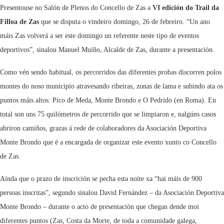
Presentouse no Salón de Plenos do Concello de Zas a
VI edición do Trail da
Filloa de Zas
que se disputa o vindeiro domingo, 26 de febreiro. “Un ano
máis Zas volverá a ser este domingo un referente neste tipo de eventos
deportivos”, sinalou Manuel Muíño, Alcalde de Zas, durante a presentación.
Como vén sendo habitual, os percorridos das diferentes probas discorren polos
montes do noso municipio atravesando ribeiras, zonas de lama e subindo ata os
puntos máis altos: Pico de Meda, Monte Brondo e O Pedrido (en Roma). En
total son uns 75 quilómetros de percorrido que se limpiaron e, nalgúns casos
abriron camiños, grazas á rede de colaboradores da Asociación Deportiva
Monte Brondo que é a encargada de organizar este evento xunto co Concello
de Zas.
Aínda que o prazo de inscrición se pecha esta noite xa “hai máis de 900
persoas inscritas”, segundo sinalou David Fernández – da Asociación Deportiva
Monte Brondo – durante o acto de presentación que chegan dende moi
diferentes puntos (Zas, Costa da Morte, de toda a comunidade galega,