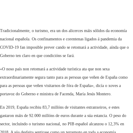
Tradicionalmente, o turismo, era un dos alicerces máis sólidos da economía
nacional española. Os confinamentos e corentenas ligados á pandemia da
COVID-19 fan imposible prever cando se retomará a actividade, aínda que o
Goberno ten claro en que condicións se fará.
«O noso país non retomará a actividade turística ata que non sexa
extraordinariamente segura tanto para as persoas que veñen de España como
para as persoas que veñen visitarnos de fóra de España», dicía o xoves a
portavoz do Goberno e ministra de Facenda, María Jesús Montero.
En 2019, España recibiu 83,7 millóns de visitantes estranxeiros, e estes
gastaron máis de 92.000 millóns de euros durante a súa estancia. O peso do
sector, incluíndo o turismo nacional, no PIB español alcanzou o 12,3% en
2018. A súa desfeita sentirase como un terremoto en toda a economía.