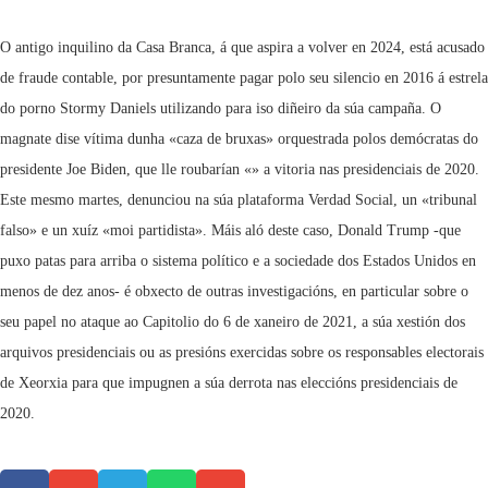
O antigo inquilino da Casa Branca, á que aspira a volver en 2024, está acusado
de fraude contable, por presuntamente pagar polo seu silencio en 2016 á estrela
do porno Stormy Daniels utilizando para iso diñeiro da súa campaña. O
magnate dise vítima dunha «caza de bruxas» orquestrada polos demócratas do
presidente Joe Biden, que lle roubarían «» a vitoria nas presidenciais de 2020.
Este mesmo martes, denunciou na súa plataforma Verdad Social, un «tribunal
falso» e un xuíz «moi partidista». Máis aló deste caso, Donald Trump -que
puxo patas para arriba o sistema político e a sociedade dos Estados Unidos en
menos de dez anos- é obxecto de outras investigacións, en particular sobre o
seu papel no ataque ao Capitolio do 6 de xaneiro de 2021, a súa xestión dos
arquivos presidenciais ou as presións exercidas sobre os responsables electorais
de Xeorxia para que impugnen a súa derrota nas eleccións presidenciais de
2020.