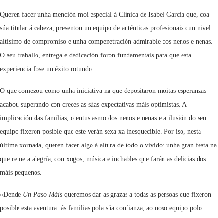
Queren facer unha mención moi especial á Clínica de Isabel García que, coa
súa titular á cabeza, presentou un equipo de auténticas profesionais cun nivel
altísimo de compromiso e unha compenetración admirable cos nenos e nenas.
O seu traballo, entrega e dedicación foron fundamentais para que esta
experiencia fose un éxito rotundo.
O que comezou como unha iniciativa na que depositaron moitas esperanzas
acabou superando con creces as súas expectativas máis optimistas. A
implicación das familias, o entusiasmo dos nenos e nenas e a ilusión do seu
equipo fixeron posible que este verán sexa xa inesquecible. Por iso, nesta
última xornada, queren facer algo á altura de todo o vivido: unha gran festa na
que reine a alegría, con xogos, música e inchables que farán as delicias dos
máis pequenos.
«Dende
Un Paso Máis
queremos dar as grazas a todas as persoas que fixeron
posible esta aventura: ás familias pola súa confianza, ao noso equipo polo