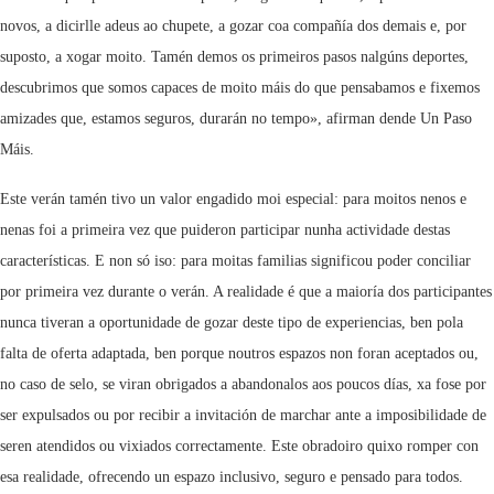
novos, a dicirlle adeus ao chupete, a gozar coa compañía dos demais e, por
suposto, a xogar moito. Tamén demos os primeiros pasos nalgúns deportes,
descubrimos que somos capaces de moito máis do que pensabamos e fixemos
amizades que, estamos seguros, durarán no tempo», afirman dende Un Paso
Máis.
Este verán tamén tivo un valor engadido moi especial: para moitos nenos e
nenas foi a primeira vez que puideron participar nunha actividade destas
características. E non só iso: para moitas familias significou poder conciliar
por primeira vez durante o verán. A realidade é que a maioría dos participantes
nunca tiveran a oportunidade de gozar deste tipo de experiencias, ben pola
falta de oferta adaptada, ben porque noutros espazos non foran aceptados ou,
no caso de selo, se viran obrigados a abandonalos aos poucos días, xa fose por
ser expulsados ou por recibir a invitación de marchar ante a imposibilidade de
seren atendidos ou vixiados correctamente. Este obradoiro quixo romper con
esa realidade, ofrecendo un espazo inclusivo, seguro e pensado para todos.