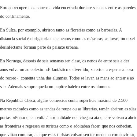
Europa recupera aos poucos a vida encerrada durante semanas entre as paredes
do confinamento.
En Suíza, por exemplo, abriron tanto as florerías como as barberías. A
distancia social é obrigatoria e elementos como as máscaras, as luvas, ou o xel
desinfectante forman parte da paisaxe urbana.
En Noruega, despois de seis semanas sen clase, os nenos de entre seis e dez
anos volveron ao colexio. «É fantástico e divertido, xa estou a esperar a hora
do recreo», comenta unha das alumnas. Todos se lavan as mans ao entrar e ao
saír. Ademais sempre queda un pupitre baleiro entre os alumnos.
Na República Checa, algúns comercios cunha superficie máxima de 2.500
metros cadrados como as tendas de roupa ou as librerías, tamén abriron as súas
portas. «Penso que a volta á normalidade non chegará ata que se volvan a abrir
as fronteiras e regresen os turistas como o adoitaban facer, que nos coñecían,
que viñan comprar, ata que estes turistas volvan sen ter medo ao coronavirus»,