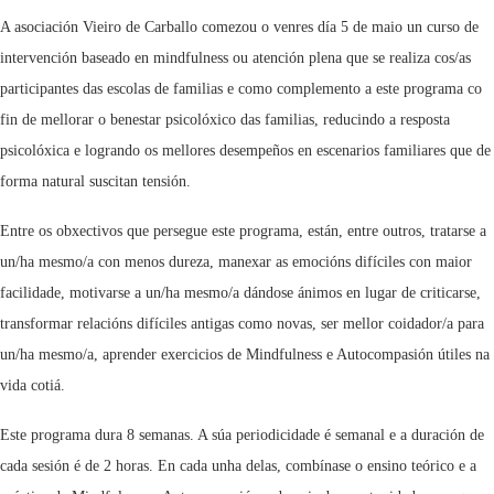
A asociación Vieiro de Carballo comezou o venres día 5 de maio un curso de
intervención baseado en mindfulness ou atención plena que se realiza cos/as
participantes das escolas de familias e como complemento a este programa co
fin de mellorar o benestar psicolóxico das familias, reducindo a resposta
psicolóxica e logrando os mellores desempeños en escenarios familiares que de
forma natural suscitan tensión.
Entre os obxectivos que persegue este programa, están, entre outros, tratarse a
un/ha mesmo/a con menos dureza, manexar as emocións difíciles con maior
facilidade, motivarse a un/ha mesmo/a dándose ánimos en lugar de criticarse,
transformar relacións difíciles antigas como novas, ser mellor coidador/a para
un/ha mesmo/a, aprender exercicios de Mindfulness e Autocompasión útiles na
vida cotiá.
Este programa dura 8 semanas. A súa periodicidade é semanal e a duración de
cada sesión é de 2 horas. En cada unha delas, combínase o ensino teórico e a