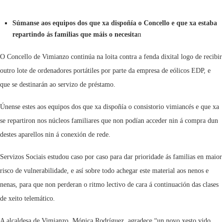
Súmanse aos equipos dos que xa dispoñía o Concello e que xa estaba
repartindo ás familias que máis o necesita
n
O Concello de Vimianzo continúa na loita contra a fenda dixital logo de recibir
outro lote de ordenadores portátiles por parte da empresa de eólicos EDP, e
que se destinarán ao servizo de préstamo.
Únense estes aos equipos dos que xa dispoñía o consistorio vimiancés e que xa
se repartiron nos núcleos familiares que non podían acceder nin á compra dun
destes aparellos nin á conexión de rede.
Servizos Sociais estudou caso por caso para dar prioridade ás familias en maior
risco de vulnerabilidade, e así sobre todo achegar este material aos nenos e
nenas, para que non perderan o ritmo lectivo de cara á continuación das clases
de xeito telemático.
A alcaldesa de Vimianzo, Mónica Rodríguez, agradece “un novo xesto vido