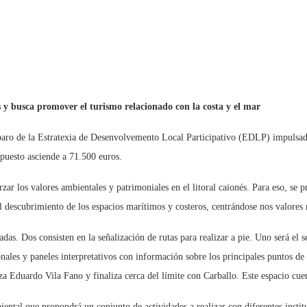
 y busca promover el turismo relacionado con la costa y el mar
ro de la Estratexia de Desenvolvemento Local Participativo (EDLP) impulsada 
puesto asciende a 71.500 euros.
r los valores ambientales y patrimoniales en el litoral caionés. Para eso, se pro
el descubrimiento de los espacios marítimos y costeros, centrándose nos valores 
adas. Dos consisten en la señalización de rutas para realizar a pie. Uno será el 
onales y paneles interpretativos con información sobre los principales puntos de
a Eduardo Vila Fano y finaliza cerca del límite con Carballo. Este espacio cue
tal que propondrá un conjunto de actividades a realizar con diferentes instituc