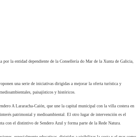
por la entidad dependiente de la Consellería do Mar de la Xunta de Galicia,
ponen una serie de iniciativas dirigidas a mejorar la oferta turística y
medioambientales, paisajísticos y históricos.
sendero A Lararacha-Caión, que une la capital municipal con la villa costera en
 interés patrimonial y medioambiental. El otro lugar de intervención es el
nta con el distintivo de Sendero Azul y forma parte de la Rede Natura.
iones, especialmente educativas, dirigidas a visibilizar la costa y el mar como