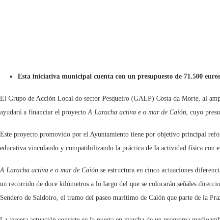
Esta iniciativa municipal cuenta con un presupuesto de 71.500 euros
El Grupo de Acción Local do sector Pesqueiro (GALP) Costa da Morte, al ampa
ayudará a financiar el proyecto
A Laracha activa e o mar de Caión
, cuyo presu
Este proyecto promovido por el Ayuntamiento tiene por objetivo principal reforza
educativa vinculando y compatibilizando la práctica de la actividad física con 
A Laracha activa e o mar de Caión
se estructura en cinco actuaciones diferenci
un recorrido de doce kilómetros a lo largo del que se colocarán señales direcci
Sendero de Saldoiro, el tramo del paseo marítimo de Caión que parte de la Praz
La tercera actuación consiste en la puesta en marcha de un programa medioambien