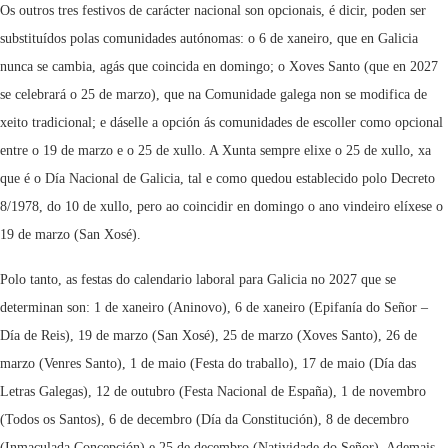
Os outros tres festivos de carácter nacional son opcionais, é dicir, poden ser
substituídos polas comunidades autónomas: o 6 de xaneiro, que en Galicia
nunca se cambia, agás que coincida en domingo; o Xoves Santo (que en 2027
se celebrará o 25 de marzo), que na Comunidade galega non se modifica de
xeito tradicional; e dáselle a opción ás comunidades de escoller como opcional
entre o 19 de marzo e o 25 de xullo. A Xunta sempre elixe o 25 de xullo, xa
que é o Día Nacional de Galicia, tal e como quedou establecido polo Decreto
8/1978, do 10 de xullo, pero ao coincidir en domingo o ano vindeiro elíxese o
19 de marzo (San Xosé).
Polo tanto, as festas do calendario laboral para Galicia no 2027 que se
determinan son: 1 de xaneiro (Aninovo), 6 de xaneiro (Epifanía do Señor –
Día de Reis), 19 de marzo (San Xosé), 25 de marzo (Xoves Santo), 26 de
marzo (Venres Santo), 1 de maio (Festa do traballo), 17 de maio (Día das
Letras Galegas), 12 de outubro (Festa Nacional de España), 1 de novembro
(Todos os Santos), 6 de decembro (Día da Constitución), 8 de decembro
(Inmaculada Concepción) e 25 de decembro (Natividade do Señor). Ademais