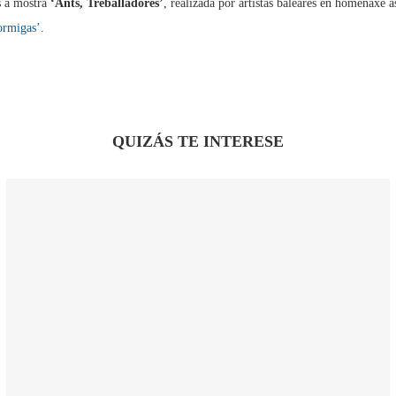
s a mostra
‘Ants, Treballadores’
, realizada por artistas baleares en homenaxe
ormigas’
.
QUIZÁS TE INTERESE