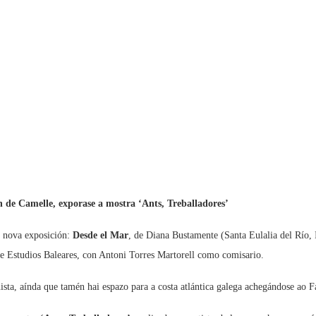
n de Camelle, exporase a mostra ‘Ants, Treballadores’
a nova exposición:
Desde el Mar
, de Diana Bustamente (Santa Eulalia del Río, I
o de Estudios Baleares, con Antoni Torres Martorell como comisario.
sta, aínda que tamén hai espazo para a costa atlántica galega achegándose ao