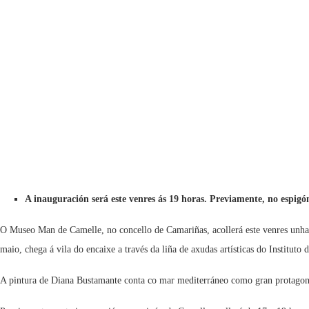
A inauguración será este venres ás 19 horas. Previamente, no espigó
O Museo Man de Camelle, no concello de Camariñas, acollerá este venres unh
maio, chega á vila do encaixe a través da liña de axudas artísticas do Institut
A pintura de Diana Bustamante conta co mar mediterráneo como gran protagoni