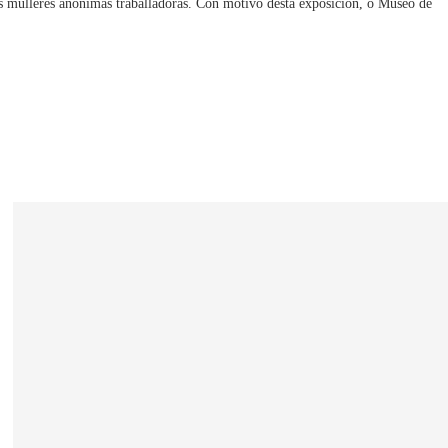
 ás mulleres anónimas traballadoras. Con motivo desta exposición, o Museo de