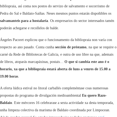
bibliopraia, así coma nos postos do servizo de salvamento e socorrismo de
Pedra do Sal e Baldaio-Saíñas. Neses mesmos puntos estarán dispoñibles os
salvamanteis para a hostalaría
. Os empresarios do sector interesados tamén
poderán achegarse e recollelos de balde.
Ángeles Pacoret explicou que o funcionamento da bibliopraia non varía con
respecto ao ano pasado. Conta cunha
sección de préstamo
, na que se require o
carné da Rede de Bibliotecas de Galicia, e outra de uso libre na que, ademais
de libros, atoparás marcapáxinas, postais…
O que si cambia este ano é o
horario, xa que a bibliopraia estará aberta de luns a venres de 15.00 a
19.00 horas
.
A oferta lúdica estival no litoral carballés compleméntase coas numerosas
propostas do programa de divulgación medioambiental
Eu quero Razo-
Baldaio
. Este mércores 16 celebrarase a sexta actividade xa desta temporada,
unha limpeza colectiva da marisma de Baldaio coordinada por Limpocean.