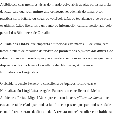
A biblioteca coas mellores vistas do mundo volve abrir as súas portas na praia
de Razo para que,
por quinto ano consecutivo
, ademais de tomar o sol,
practicar surf, bañarte ou xogar ao voleibol, teñas ao teu alcance a pé de praia
os últimos éxitos literarios e un punto de información cultural xestionado polo
persoal das Bibliotecas de Carballo.
A Praia dos Libros
, que empezará a funcionar este martes 15 de xullo, será
tamén o punto de recollida da
revista de pasatempos
A píllara das dunas
e de
salvamanteis con pasatempos para hostalaría
, dous recursos máis que pon a
disposición da cidadanía a Concellaría de Bibliotecas, Arquivos e
Normalización Lingüística.
O alcalde, Evencio Ferrero; a concelleira de Aquivos, Bibliotecas e
Normalización Lingüística, Ángeles Pacoret, e o concelleiro de Medio
Ambiente e Praias, Miguel Vales, presentaron hoxe
A píllara das dunas
, que
este ano está deseñada para toda a familia, con pasatempos para todas as idades
e con diferentes graos de dificultade.
A revista poderá recollerse de balde
na