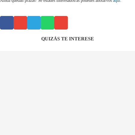
Aínda quedan prazas! Se estades interesados/as podedes anotarvos
aquí
.
QUIZÁS TE INTERESE