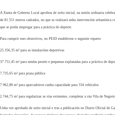
A Xunta de Goberno Local aprobou de xeito inicial, na sesión ordinaria celebr
de 81.551 metros cadrados, no que se realizará unha intervención urbanística cu
que se poida empregar para a práctica do deporte.
Para cumprir eses obxectivos, no PEID establécese o seguinte reparto:
25.356,35 m² para as instalacións deportivas
37.751,45 m² para sendas peonís e pequenas explanadas para a práctica de depo
7.735,65 m² para praza pública
7.962,80 m² para aparcadoiros cunha capacidade para 334 vehículos
2.744,75 m² para regularizar as vías existentes, completar a rúa Vila de Negre
Unha vez aprobado de xeito inicial e tras a publicación no Diario Oficial de G