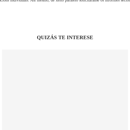
acións individuais. Así mesmo, de xeito paralelo solicitaranse os informes sector
QUIZÁS TE INTERESE