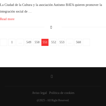
La Ciudad de la Cultura y la asociación Autismo BATA quieren promover la
integración social de …
Read more
1
…
549
550
551
552
553
…
560
Aviso legal
Política de cookies
@2025 - All Right Reserved.