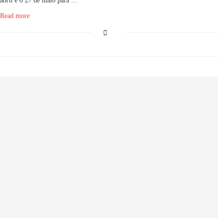
abril e o 27 de maio para …
Read more