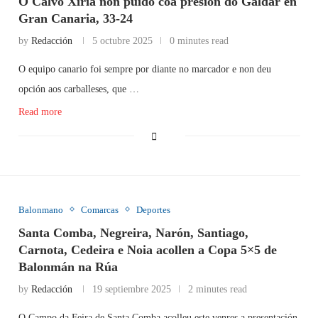
O Calvo Xiria non puido coa presión do Gáldar en
Gran Canaria, 33-24
by
Redacción
5 octubre 2025
0 minutes read
O equipo canario foi sempre por diante no marcador e non deu
opción aos carballeses, que …
Read more
Balonmano
Comarcas
Deportes
Santa Comba, Negreira, Narón, Santiago,
Carnota, Cedeira e Noia acollen a Copa 5×5 de
Balonmán na Rúa
by
Redacción
19 septiembre 2025
2 minutes read
O Campo da Feira de Santa Comba acolleu este venres a presentación