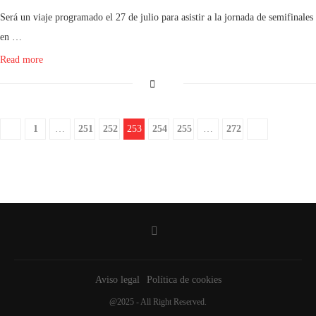
Será un viaje programado el 27 de julio para asistir a la jornada de semifinales
en …
Read more
1
…
251
252
253
254
255
…
272
Aviso legal
Política de cookies
@2025 - All Right Reserved.