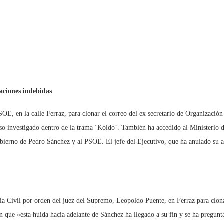
aciones indebidas
SOE, en la calle Ferraz, para clonar el correo del ex secretario de Organización
o investigado dentro de la trama ‘Koldo’. También ha accedido al Ministerio de
ierno de Pedro Sánchez y al PSOE. El jefe del Ejecutivo, que ha anulado su ag
dia Civil por orden del juez del Supremo, Leopoldo Puente, en Ferraz para clona
n que «esta huida hacia adelante de Sánchez ha llegado a su fin y se ha pregun