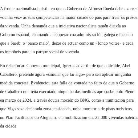
A fronte nacionalista insistiu en que o Goberno de Alfonso Rueda debe exercer
«dunha vez» as súas competencias na maior cidade do país para frear os prezos
da vivenda. Unha demanda que a iniciativa nacionalista tamén dirixía ao
Goberno español, chamando a cooperar coa administración galega e facendo
que a Sareb, o ‘banco malo’, deixe de actuar como un «fondo voitre» e ceda
os inmóbeis para un parque social de vivenda.
En relación ao Goberno municipal, Igrexas advertiu de que o alcalde, Abel
Caballero, pretende agora «simular que fai algo» pero sen aplicar ningunha
medida concreta. Evidenciou esta falla de vontade no feito de que o Goberno
de Caballero non teña executado ningunha das medidas aprobadas polo Pleno
en marzo de 2024, a través doutra moción do BNG, como a tramitación para
que Vigo sexa declarada zona tensionada, unha moratoria de pisos turísticos,
un Plan Facilitador do Alugueiro e a mobilización das 22.000 vivendas baleiras
da cidade.