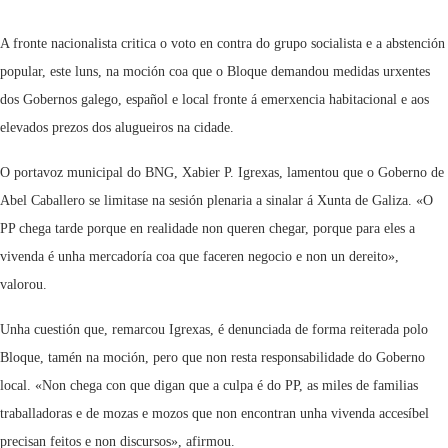
A fronte nacionalista critica o voto en contra do grupo socialista e a abstención
popular, este luns, na moción coa que o Bloque demandou medidas urxentes
dos Gobernos galego, español e local fronte á emerxencia habitacional e aos
elevados prezos dos alugueiros na cidade.
O portavoz municipal do BNG, Xabier P. Igrexas, lamentou que o Goberno de
Abel Caballero se limitase na sesión plenaria a sinalar á Xunta de Galiza. «O
PP chega tarde porque en realidade non queren chegar, porque para eles a
vivenda é unha mercadoría coa que faceren negocio e non un dereito»,
valorou.
Unha cuestión que, remarcou Igrexas, é denunciada de forma reiterada polo
Bloque, tamén na moción, pero que non resta responsabilidade do Goberno
local. «Non chega con que digan que a culpa é do PP, as miles de familias
traballadoras e de mozas e mozos que non encontran unha vivenda accesíbel
precisan feitos e non discursos», afirmou.