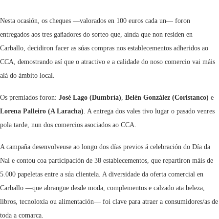
Nesta ocasión, os cheques —valorados en 100 euros cada un— foron
entregados aos tres gañadores do sorteo que, aínda que non residen en
Carballo, decidiron facer as súas compras nos establecementos adheridos ao
CCA, demostrando así que o atractivo e a calidade do noso comercio vai máis
alá do ámbito local.
Os premiados foron:
José Lago (Dumbría)
,
Belén González (Coristanco)
e
Lorena Palleiro (A Laracha)
. A entrega dos vales tivo lugar o pasado venres
pola tarde, nun dos comercios asociados ao CCA.
A campaña desenvolveuse ao longo dos días previos á celebración do Día da
Nai e contou coa participación de 38 establecementos, que repartiron máis de
5.000 papeletas entre a súa clientela. A diversidade da oferta comercial en
Carballo —que abrangue desde moda, complementos e calzado ata beleza,
libros, tecnoloxía ou alimentación— foi clave para atraer a consumidores/as de
toda a comarca.