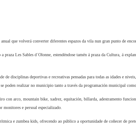
 anual que volverá converter diferentes espazos da vila nun gran punto de encont
 a praza Les Sables d´Olonne, estendéndose tamén á praza da Cultura, á explanad
de de disciplinas deportivas e recreativas pensadas para todas as idades e nive
e se poden realizar no municipio tanto a través da programación municipal como 
, tiro con arco, mountain bike, xadrez, equitación, billarda, adestramento func
r monitores e persoal especializado.
rítmica e zumbea kids, ofrecendo ao público a oportunidade de coñecer de preto