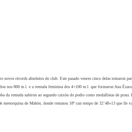
catro novos récords absolutos do club. Este pasado venres cinco delas tomaron
andon nos 800 m.l. e a remuda feminina dos 4×100 m.l. que formaron Ana Ézara,
oba da remuda subiron ao segundo caixón do podio como medallistas de prata. 
e menorquina de Mahón, donde rematou 18º cun tempo de 32’48»13 que lle vale