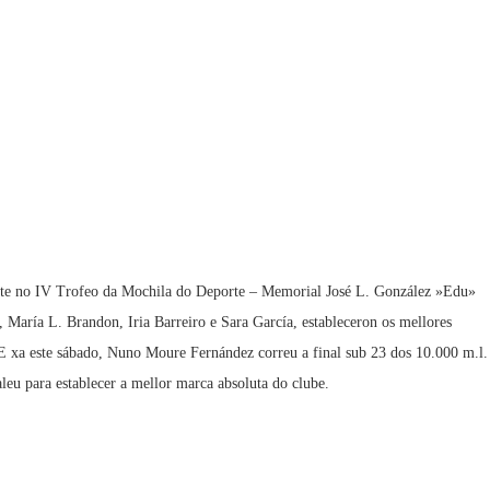
 parte no IV Trofeo da Mochila do Deporte – Memorial José L. González »Edu»
 María L. Brandon, Iria Barreiro e Sara García, estableceron os mellores
E xa este sábado, Nuno Moure Fernández correu a final sub 23 dos 10.000 m.l.
u para establecer a mellor marca absoluta do clube.