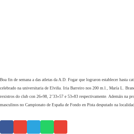
Boa fin de semana a das atletas da A.D. Fogar que lograron establecer hasta 
celebrado na universitaria de Elviña. Iria Barreiro nos 200 m.l., María L. Br
rexistros do club con 26»98, 2’33»57 e 53»83 respectivamente. Ademáis na pr
masculinos no Campionato de España de Fondo en Pista desputado na localidad