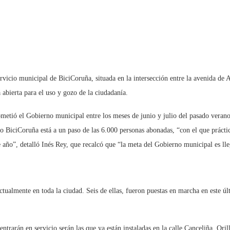
rvicio municipal de BiciCoruña, situada en la intersección entre la avenida de Ar
 abierta para el uso y gozo de la ciudadanía.
metió el Gobierno municipal entre los meses de junio y julio del pasado verano,
vo BiciCoruña está a un paso de las 6.000 personas abonadas, “con el que práct
e año”, detalló Inés Rey, que recalcó que “la meta del Gobierno municipal es ll
 actualmente en toda la ciudad. Seis de ellas, fueron puestas en marcha en este 
trarán en servicio serán las que ya están instaladas en la calle Canceliña, Oril