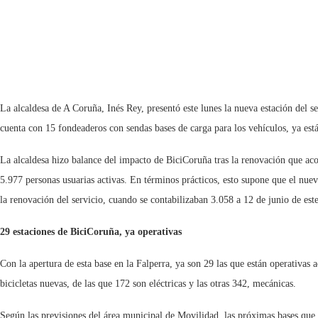
La alcaldesa de A Coruña, Inés Rey, presentó este lunes la nueva estación del se
cuenta con 15 fondeaderos con sendas bases de carga para los vehículos, ya está
La alcaldesa hizo balance del impacto de BiciCoruña tras la renovación que aco
5.977 personas usuarias activas. En términos prácticos, esto supone que el nue
la renovación del servicio, cuando se contabilizaban 3.058 a 12 de junio de est
29 estaciones de BiciCoruña, ya operativas
Con la apertura de esta base en la Falperra, ya son 29 las que están operativas
bicicletas nuevas, de las que 172 son eléctricas y las otras 342, mecánicas.
Según las previsiones del área municipal de Movilidad, las próximas bases que en