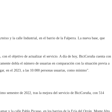
teixo y la calle Industrial, en el barrio de la Falperra. La nueva base, que
 con el objetivo de actualizar el servicio. A día de hoy, BiciCoruña cuenta con
icamente dobla el número de usuarias en comparación con la situación previa a
egar, en el 2023, a las 10.000 personas usuarias, como mínimo”.
último semestre de 2022, tras la mejora del servicio de BiciCoruña, con 514
lamar y la calle Pablo Picasso, en los barrios de la Ería del Orzán, Monte Alto