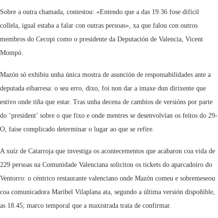
Sobre a outra chamada, contestou: «Entendo que a das 19.36 fose difícil
collela, igual estaba a falar con outras persoas», xa que falou con outros
membros do Cecopi como o presidente da Deputación de Valencia, Vicent
Mompó.
Mazón só exhibiu unha única mostra de asunción de responsabilidades ante a
deputada eibarresa: o seu erro, dixo, foi non dar a imaxe dun dirixente que
estivo onde tiña que estar. Tras unha decena de cambios de versións por parte
do ‘president’ sobre o que fixo e onde mentres se desenvolvían os feitos do 29-
O, faise complicado determinar o lugar ao que se refire.
A xuíz de Catarroja que investiga os acontecementos que acabaron coa vida de
229 persoas na Comunidade Valenciana solicitou os tickets do aparcadoiro do
Ventorro: o céntrico restaurante valenciano onde Mazón comeu e sobremeseou
coa comunicadora Maribel Vilaplana ata, segundo a última versión dispoñible,
as 18.45; marco temporal que a maxistrada trata de confirmar.