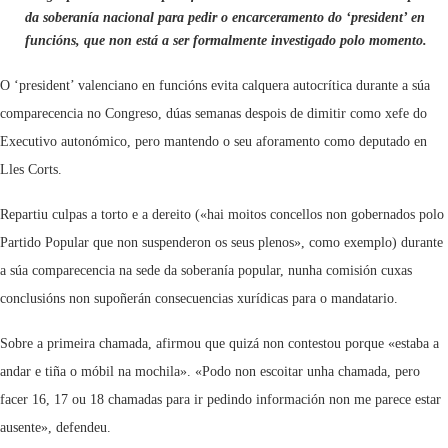
da soberanía nacional para pedir o encarceramento do ‘president’ en
funcións, que non está a ser formalmente investigado polo momento.
O ‘president’ valenciano en funcións evita calquera autocrítica durante a súa
comparecencia no Congreso, dúas semanas despois de dimitir como xefe do
Executivo autonómico, pero mantendo o seu aforamento como deputado en
Lles Corts.
Repartiu culpas a torto e a dereito («hai moitos concellos non gobernados polo
Partido Popular que non suspenderon os seus plenos», como exemplo) durante
a súa comparecencia na sede da soberanía popular, nunha comisión cuxas
conclusións non supoñerán consecuencias xurídicas para o mandatario.
Sobre a primeira chamada, afirmou que quizá non contestou porque «estaba a
andar e tiña o móbil na mochila». «Podo non escoitar unha chamada, pero
facer 16, 17 ou 18 chamadas para ir pedindo información non me parece estar
ausente», defendeu.