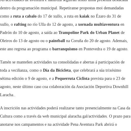
dentro da programación municipal. Repetiranse propostas moi demandadas
como a
ruta a cabalo
do 17 de xullo, a ruta en
kaiak
no Ézaro do 31 de
xullo, o
rafting
no río Ulla do 12 de agosto, a
xornada multiaventura
en
Padrón do 10 de agosto, a saída ao
Trampoline Park do Urban Planet
de
Oleiros do 13 de agosto ou o
paintball
na Coruña do 20 de agosto. Ademais,
este ano regresa ao programa o
barranquismo
en Pontevedra o 19 de agosto.
Tamén se manteñen actividades xa consolidadas e abertas á participación de
toda a veciñanza, como o
Día da Bicicleta
, que celebrará a súa trixésimo
sétima edición o 9 de agosto, e a
Pequerruta Ciclista
prevista para o 23 de
agosto, neste último caso coa colaboración da Asociación Deportiva Downhill
Laracha..
A inscrición nas actividades poderá realizarse tanto presencialmente na Casa da
Cultura como a través da web municipal alaracha.gal/actividades. O prazo para
anotarse nos campamentos e na actividade Pena Aventura Park abrirá o