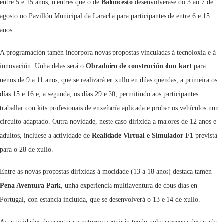
entre 5 e 15 anos, mentres que o de
Baloncesto
desenvolverase do 3 ao 7 de
agosto no Pavillón Municipal da Laracha para participantes de entre 6 e 15
anos.
A programación tamén incorpora novas propostas vinculadas á tecnoloxía e á
innovación. Unha delas será o
Obradoiro de construción dun kart
para
nenos de 9 a 11 anos, que se realizará en xullo en dúas quendas, a primeira os
días 15 e 16 e, a segunda, os días 29 e 30, permitindo aos participantes
traballar con kits profesionais de enxeñaría aplicada e probar os vehículos nun
circuíto adaptado. Outra novidade, neste caso dirixida a maiores de 12 anos e
adultos, inclúese a actividade de
Realidade Virtual e Simulador F1
prevista
para o 28 de xullo.
Entre as novas propostas dirixidas á mocidade (13 a 18 anos) destaca tamén
Pena Aventura Park
, unha experiencia multiaventura de dous días en
Portugal, con estancia incluída, que se desenvolverá o 13 e 14 de xullo.
As actividades de aventura e natureza seguirán tendo unha presenza destacada