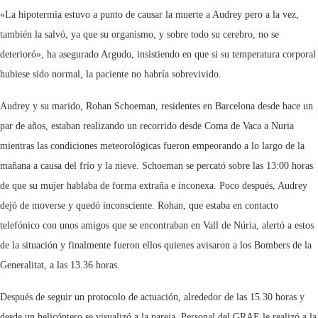
«La hipotermia estuvo a punto de causar la muerte a Audrey pero a la vez,
también la salvó, ya que su organismo, y sobre todo su cerebro, no se
deterioró», ha asegurado Argudo, insistiendo en que si su temperatura corporal
hubiese sido normal, la paciente no habría sobrevivido.
Audrey y su marido, Rohan Schoeman, residentes en Barcelona desde hace un
par de años, estaban realizando un recorrido desde Coma de Vaca a Nuria
mientras las condiciones meteorológicas fueron empeorando a lo largo de la
mañana a causa del frío y la nieve. Schoeman se percató sobre las 13:00 horas
de que su mujer hablaba de forma extraña e inconexa. Poco después, Audrey
dejó de moverse y quedó inconsciente. Rohan, que estaba en contacto
telefónico con unos amigos que se encontraban en Vall de Núria, alertó a estos
de la situación y finalmente fueron ellos quienes avisaron a los Bombers de la
Generalitat, a las 13.36 horas.
Después de seguir un protocolo de actuación, alrededor de las 15.30 horas y
desde un helicóptero se visualizó a la pareja. Personal del GRAE le realizó a la