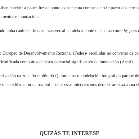
scaban corrixir a pouca luz da ponte existente na contorna e o impacto dos ter
amentos e inundacións.
ndo unha canle de drenaxe transversal paralela á ponte que actúa como
by-pass
e
do Europeo de Desenvolvemento Rexional (Feder)- recollidas no convenio de col
dentificada como área de risco potencial significativo de inundación (Arpsi).
 derivación na zona do muíño do Quinto e na remodelación integral do parque d
e unha edificación na rúa Sol. Todas estas intervencións demostraron xa a súa 
QUIZÁS TE INTERESE