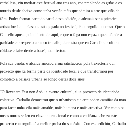
carballesa, vin medrar este festival ano tras ano, contemplando as grúas e os
murais desde abaixo como unha veciña máis que admira a arte que viña de
fóra. Poder formar parte do cartel desta edición, e ademais ser a primeira
artista local que plasma a súa pegada no festival, é un orgullo inmenso. Que o
Concello aposte polo talento de aquí, e que o faga nun espazo que defende a
paridade e o respecto ao noso traballo, demostra que en Carballo a cultura
cóidase e faise desde a base”, manifestou.
Pola súa banda, o alcalde amosou a súa satisfacción pola traxectoria dun
proxecto que xa forma parte da identidade local e que transformou por
completo a paisaxe urbana ao longo destes doce anos.
“O Rexenera Fest non é só un evento cultural, é un proxecto de identidade
colectiva. Carballo demostrou que o urbanismo e a arte poden camiñar da man
para facer unha vila máis amable, máis humana e máis atractiva. Ver como os
nosos muros se len en clave internacional e como a veciñanza abraza este
proxecto con orgullo é a mellor proba do seu éxito. Con esta edición, Carballo