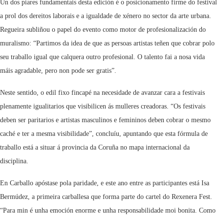
Un dos piares fundamentais desta edición é o posicionamento firme do festival
a prol dos dereitos laborais e a igualdade de xénero no sector da arte urbana.
Regueira subliñou o papel do evento como motor de profesionalización do
muralismo: “Partimos da idea de que as persoas artistas teñen que cobrar polo
seu traballo igual que calquera outro profesional. O talento fai a nosa vida
máis agradable, pero non pode ser gratis”.
Neste sentido, o edil fixo fincapé na necesidade de avanzar cara a festivais
plenamente igualitarios que visibilicen ás mulleres creadoras. “Os festivais
deben ser paritarios e artistas masculinos e femininos deben cobrar o mesmo
caché e ter a mesma visibilidade”, concluíu, apuntando que esta fórmula de
traballo está a situar á provincia da Coruña no mapa internacional da
disciplina.
En Carballo apóstase pola paridade, e este ano entre as participantes está Isa
Bermúdez, a primeira carballesa que forma parte do cartel do Rexenera Fest.
“Para min é unha emoción enorme e unha responsabilidade moi bonita. Como