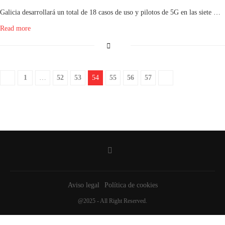
Galicia desarrollará un total de 18 casos de uso y pilotos de 5G en las siete …
Read more
1
…
52
53
54
55
56
57
Aviso legal
Política de cookies
@2025 - All Right Reserved.