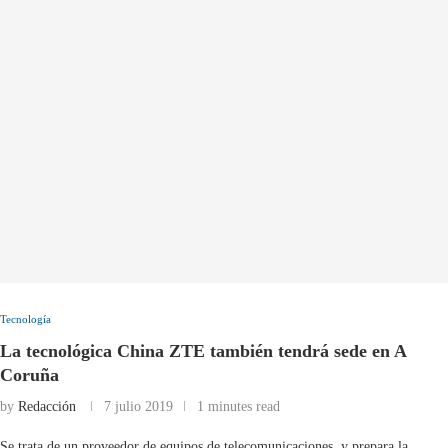
Tecnología
La tecnológica China ZTE también tendrá sede en A
Coruña
by
Redacción
7 julio 2019
1 minutes read
Se trata de un proveedor de equipos de telecomunicaciones, y prepara la