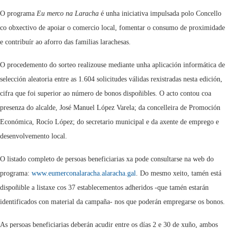
O programa
Eu merco na Laracha
é unha iniciativa impulsada polo Concello
co obxectivo de apoiar o comercio local, fomentar o consumo de proximidade
e contribuír ao aforro das familias larachesas.
O procedemento do sorteo realizouse mediante unha aplicación informática de
selección aleatoria entre as 1.604 solicitudes válidas rexistradas nesta edición,
cifra que foi superior ao número de bonos dispoñibles. O acto contou coa
presenza do alcalde, José Manuel López Varela; da concelleira de Promoción
Económica, Rocío López; do secretario municipal e da axente de emprego e
desenvolvemento local.
O listado completo de persoas beneficiarias xa pode consultarse na web do
programa:
www.eumerconalaracha.alaracha.gal
. Do mesmo xeito, tamén está
dispoñible a listaxe cos 37 establecementos adheridos -que tamén estarán
identificados con material da campaña- nos que poderán empregarse os bonos.
As persoas beneficiarias deberán acudir entre os días 2 e 30 de xuño, ambos