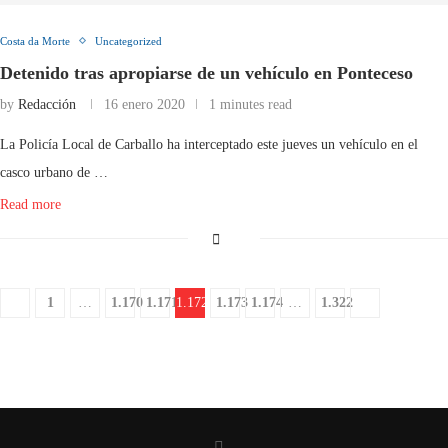
Costa da Morte
Uncategorized
Detenido tras apropiarse de un vehículo en Ponteceso
by
Redacción
16 enero 2020
1 minutes read
La Policía Local de Carballo ha interceptado este jueves un vehículo en el
casco urbano de …
Read more
1
…
1.170
1.171
1.172
1.173
1.174
…
1.322