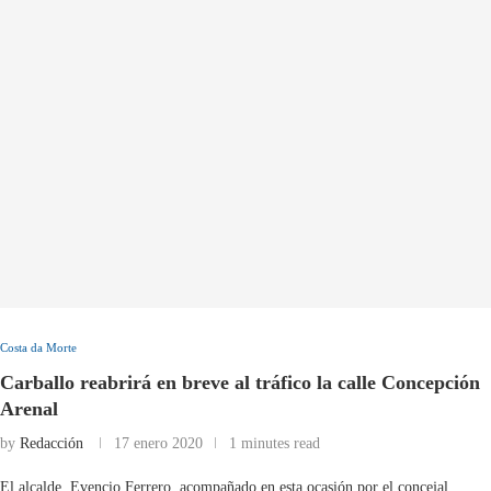
Costa da Morte
Carballo reabrirá en breve al tráfico la calle Concepción
Arenal
by
Redacción
17 enero 2020
1 minutes read
El alcalde, Evencio Ferrero, acompañado en esta ocasión por el concejal