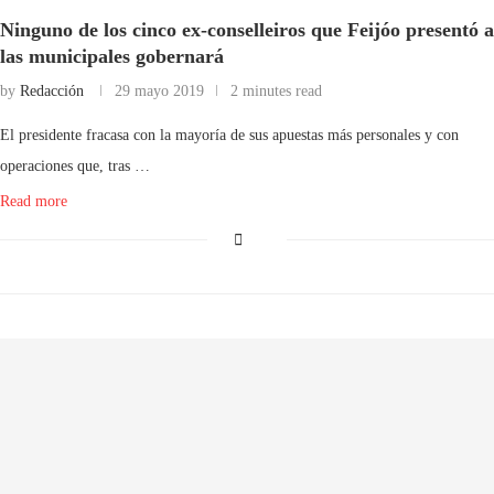
Ninguno de los cinco ex-conselleiros que Feijóo presentó a
las municipales gobernará
by
Redacción
29 mayo 2019
2 minutes read
El presidente fracasa con la mayoría de sus apuestas más personales y con
operaciones que, tras …
Read more