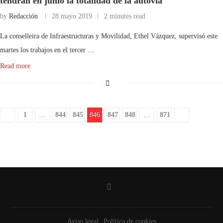
tendrán en junio la totalidad de la autovía
by
Redacción
28 mayo 2019
2 minutes read
La conselleira de Infraestructuras y Movilidad, Ethel Vázquez, supervisó este
martes los trabajos en el tercer …
Read more
1
…
844
845
846
847
848
…
871
Aviso legal
Política de cookies