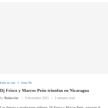
Estilo de vida
Gente Nh
Dj Frisco y Marcos Peón triunfan en Nicaragua
by
Redacción
9 diciembre 2025
2 minutes read
Los deejays y productores gallegos, Dj Frisco y Marcos Peón, actuaron el