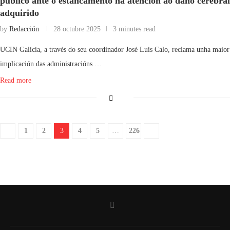
público ante o estancamento na atención ao dano cerebral
adquirido
by
Redacción
28 octubre 2025
3 minutes read
UCIN Galicia, a través do seu coordinador José Luis Calo, reclama unha maior
implicación das administracións …
Read more
1
2
3
4
5
…
226